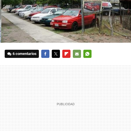
6 comentarios
FACEBOOK
TWITTER
FLIPBOARD
E-
WHATSAPP
MAIL