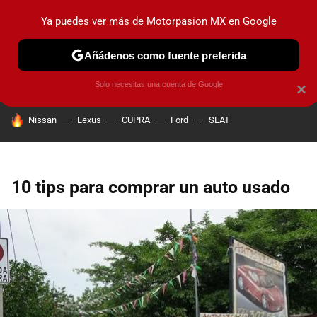
Ya puedes ver más de Motorpasion MX en Google
PRUEBAS
INDUSTRIA
HOY NO CIRCULA
LANZAMIEN
Añádenos como fuente preferida
Solo necesitas una cuenta de Google
×
HOY SE HABLA DE
Nissan
Lexus
CUPRA
Ford
SEAT
10 tips para comprar un auto usado