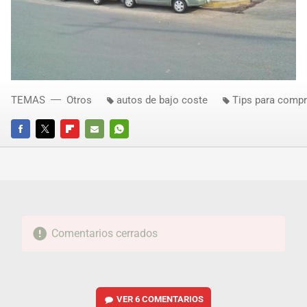
TEMAS
Otros
autos de bajo coste
Tips para compr
FACEBOOK
TWITTER
FLIPBOARD
E-
WHATSAPP
MAIL
Comentarios cerrados
VER
6 COMENTARIOS