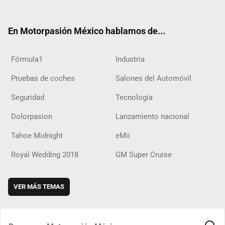
ter
ebo
ube
agra
boar
ok
ok
m
d
En Motorpasión México hablamos de...
Fórmula1
Industria
Pruebas de coches
Salones del Automóvil
Seguridad
Tecnología
Dolorpasion
Lanzamiento nacional
Tahoe Midnight
eMii
Royal Wedding 2018
GM Super Cruise
VER MÁS TEMAS