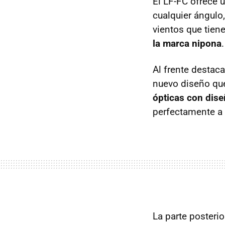
El LF-FC ofrece u
cualquier ángulo
vientos que tie
la marca nipona
.
Al frente destac
nuevo diseño que
ópticas con dis
perfectamente a l
La parte posteri