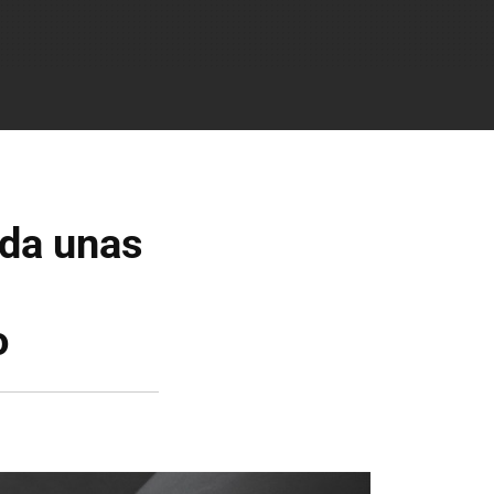
nda unas
o