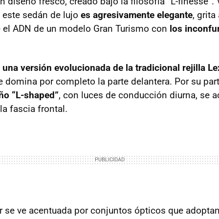
n diseño fresco, creado bajo la filosofía “L-finesse”.
, este sedán de lujo
es agresivamente elegante
, grita
ne el ADN de un modelo Gran Turismo con
los inconfu
a
una versión evolucionada de la tradicional rejilla L
 domina por completo la parte delantera. Por su par
eño “L-shaped”
, con luces de conducción diurna, se 
a fascia frontal.
or se ve acentuada por conjuntos ópticos que adopta