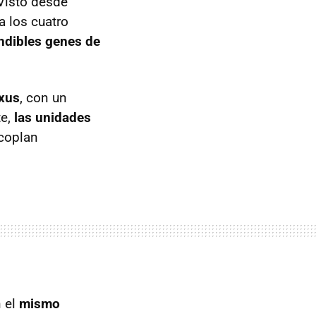
 Visto desde
 a los cuatro
ndibles genes de
exus
, con un
te,
las unidades
acoplan
n el
mismo