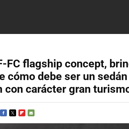
-FC flagship concept, bri
de cómo debe ser un sedán
 con carácter gran turism
FACEBOOK
TWITTER
FLIPBOARD
E-
MAIL