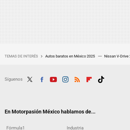
TEMAS DE INTERÉS
Autos baratos en México 2025
Nissan V-Drive
Síguenos
Twit
Fac
Yout
Inst
RSS
Flip
Tikt
ter
ebo
ube
agra
boar
ok
ok
m
d
En Motorpasión México hablamos de...
Fórmula1
Industria