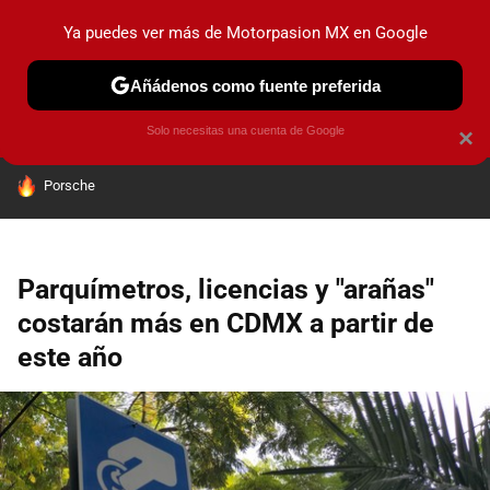
Ya puedes ver más de Motorpasion MX en Google
PRUEBAS
INDUSTRIA
HOY NO CIRCULA
LANZAMIEN
Añádenos como fuente preferida
Solo necesitas una cuenta de Google
×
HOY SE HABLA DE
Porsche
Parquímetros, licencias y "arañas"
costarán más en CDMX a partir de
este año