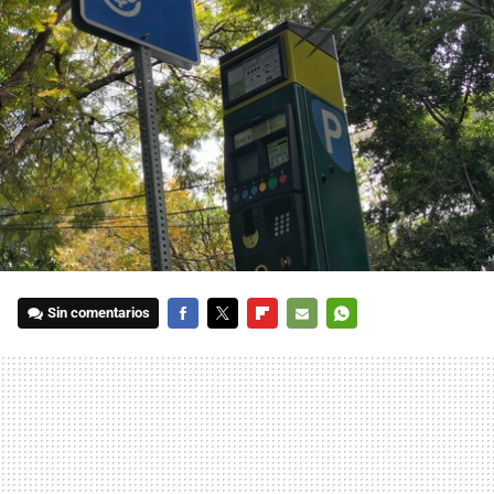
Sin comentarios
FACEBOOK
TWITTER
FLIPBOARD
E-
WHATSAPP
MAIL