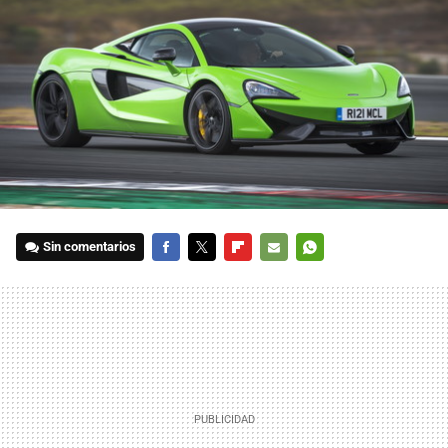
Sin comentarios
FACEBOOK
TWITTER
FLIPBOARD
E-
WHATSAPP
MAIL