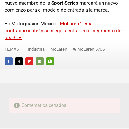
nuevo miembro de la
Sport Series
marcará un nuevo
comienzo para el modelo de entrada a la marca.
En Motorpasión México |
McLaren "rema
contracorriente" y se niega a entrar en el segmento de
los SUV
TEMAS
Industria
McLaren
McLaren 570S
FACEBOOK
TWITTER
FLIPBOARD
E-
WHATSAPP
MAIL
Comentarios cerrados