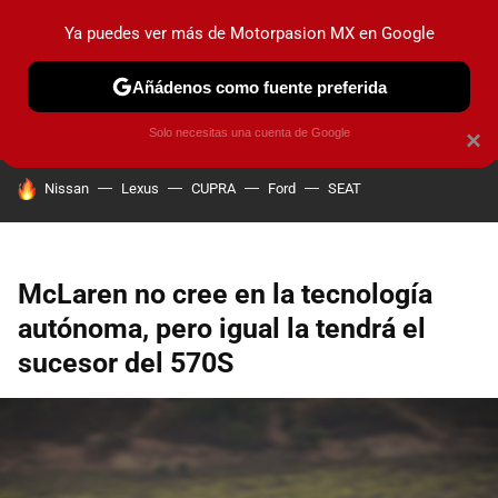
Ya puedes ver más de Motorpasion MX en Google
PRUEBAS
INDUSTRIA
HOY NO CIRCULA
LANZAMIEN
Añádenos como fuente preferida
Solo necesitas una cuenta de Google
×
HOY SE HABLA DE
Nissan
Lexus
CUPRA
Ford
SEAT
McLaren no cree en la tecnología
autónoma, pero igual la tendrá el
sucesor del 570S