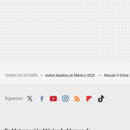
TEMAS DE INTERÉS
Autos baratos en México 2025
Nissan V-Drive
Síguenos
Twit
Fac
Yout
Inst
RSS
Flip
Tikt
ter
ebo
ube
agra
boar
ok
ok
m
d