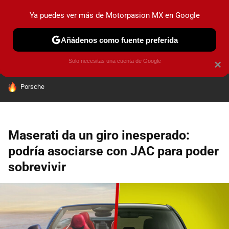
Ya puedes ver más de Motorpasion MX en Google
PRUEBAS
INDUSTRIA
HOY NO CIRCULA
LANZAMIEN
Añádenos como fuente preferida
Solo necesitas una cuenta de Google
×
HOY SE HABLA DE
Porsche
Maserati da un giro inesperado:
podría asociarse con JAC para poder
sobrevivir