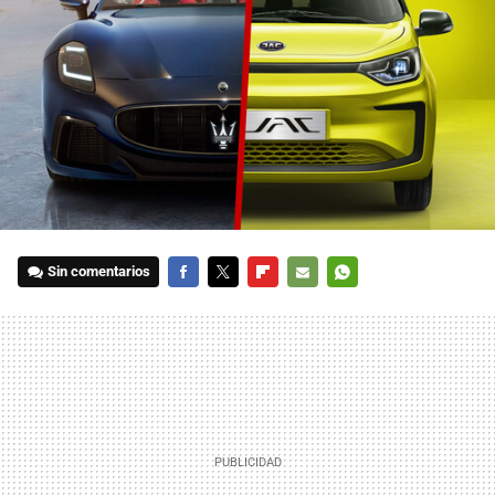
Sin comentarios
FACEBOOK
TWITTER
FLIPBOARD
E-
WHATSAPP
MAIL