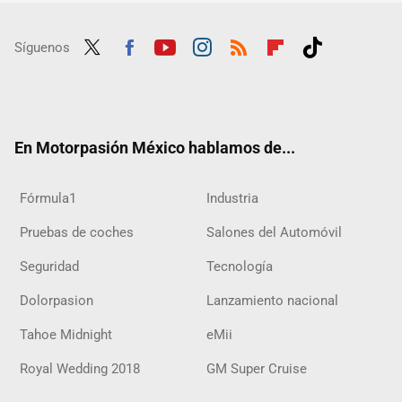
Síguenos
Twit
Fac
Yout
Inst
RSS
Flip
Tikt
ter
ebo
ube
agra
boar
ok
ok
m
d
En Motorpasión México hablamos de...
Fórmula1
Industria
Pruebas de coches
Salones del Automóvil
Seguridad
Tecnología
Dolorpasion
Lanzamiento nacional
Tahoe Midnight
eMii
Royal Wedding 2018
GM Super Cruise