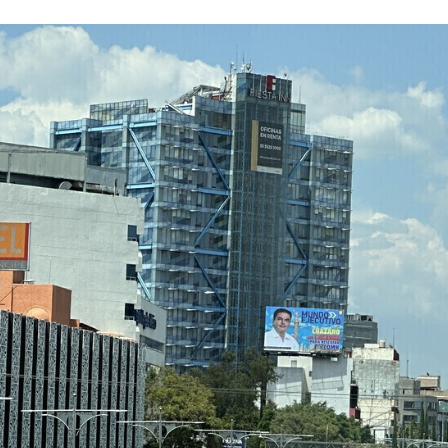
FACEBOOK
TWITTER
FLIPBOARD
E-
MAIL