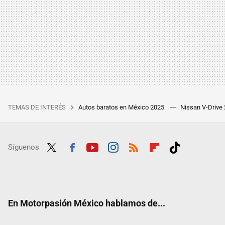
TEMAS DE INTERÉS
Autos baratos en México 2025
Nissan V-Drive
Síguenos
Twit
Fac
Yout
Inst
RSS
Flip
Tikt
ter
ebo
ube
agra
boar
ok
ok
m
d
En Motorpasión México hablamos de...