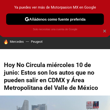
Ya puedes ver más de Motorpasion MX en Google
PRUEBAS
INDUSTRIA
HOY NO CIRCULA
LANZAMIEN
Añádenos como fuente preferida
Solo necesitas una cuenta de Google
×
HOY SE HABLA DE
Mercedes
Peugeot
Hoy No Circula miércoles 10 de
junio: Estos son los autos que no
pueden salir en CDMX y Área
Metropolitana del Valle de México