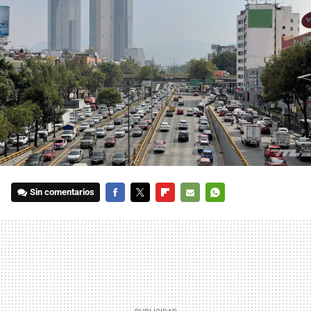
Sin comentarios
FACEBOOK
TWITTER
FLIPBOARD
E-
WHATSAPP
MAIL