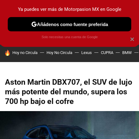
Ya puedes ver más de Motorpasion MX en Google
PRUEBAS
INDUSTRIA
HOY NO CIRCULA
LANZAMIEN
Añádenos como fuente preferida
Solo necesitas una cuenta de Google
×
HOY SE HABLA DE
Hoy no Circula
Hoy No Circula
Lexus
CUPRA
BMW
Aston Martin DBX707, el SUV de lujo
más potente del mundo, supera los
700 hp bajo el cofre