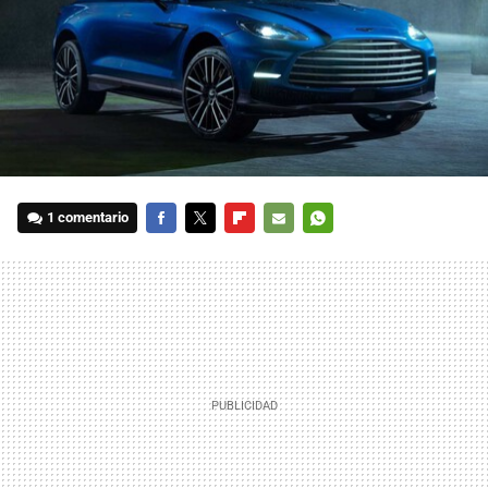
1 comentario
FACEBOOK
TWITTER
FLIPBOARD
E-
WHATSAPP
MAIL