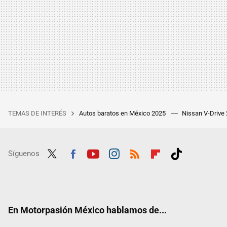
TEMAS DE INTERÉS
Autos baratos en México 2025
Nissan V-Drive
Síguenos
Twit
Fac
Yout
Inst
RSS
Flip
Tikt
ter
ebo
ube
agra
boar
ok
ok
m
d
En Motorpasión México hablamos de...