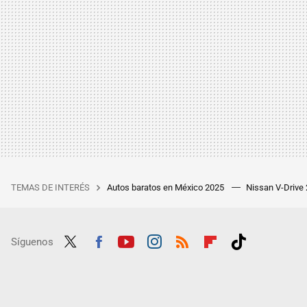
TEMAS DE INTERÉS
Autos baratos en México 2025
Nissan V-Drive
Síguenos
Twit
Fac
Yout
Inst
RSS
Flip
Tikt
ter
ebo
ube
agra
boar
ok
ok
m
d