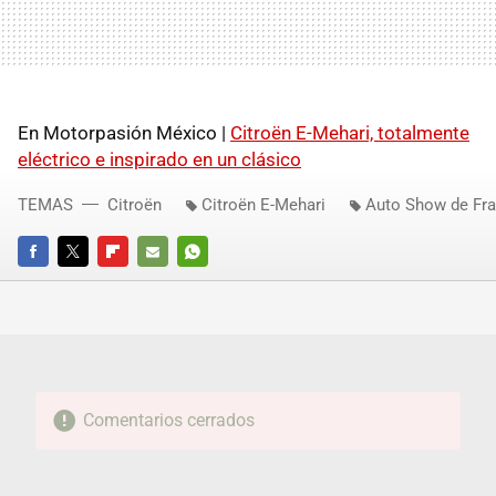
En Motorpasión México |
Citroën E-Mehari, totalmente
eléctrico e inspirado en un clásico
TEMAS
Citroën
Citroën E-Mehari
Auto Show de Fra
FACEBOOK
TWITTER
FLIPBOARD
E-
WHATSAPP
MAIL
Comentarios cerrados