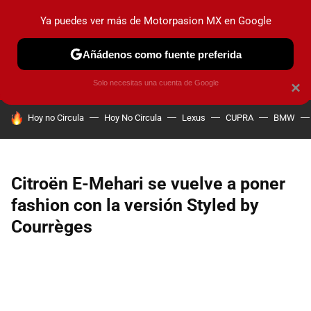
Ya puedes ver más de Motorpasion MX en Google
PRUEBAS
INDUSTRIA
HOY NO CIRCULA
LANZAMIEN
Añádenos como fuente preferida
Solo necesitas una cuenta de Google
×
HOY SE HABLA DE
Hoy no Circula
Hoy No Circula
Lexus
CUPRA
BMW
Citroën E-Mehari se vuelve a poner
fashion con la versión Styled by
Courrèges