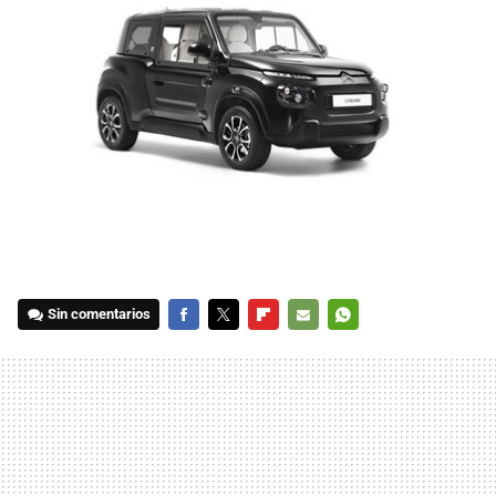
Sin comentarios
FACEBOOK
TWITTER
FLIPBOARD
E-
WHATSAPP
MAIL