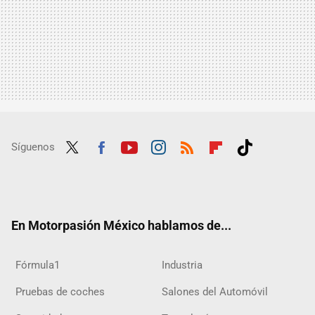
Síguenos
Twit
Fac
Yout
Inst
RSS
Flip
Tikt
ter
ebo
ube
agra
boar
ok
ok
m
d
En Motorpasión México hablamos de...
Fórmula1
Industria
Pruebas de coches
Salones del Automóvil