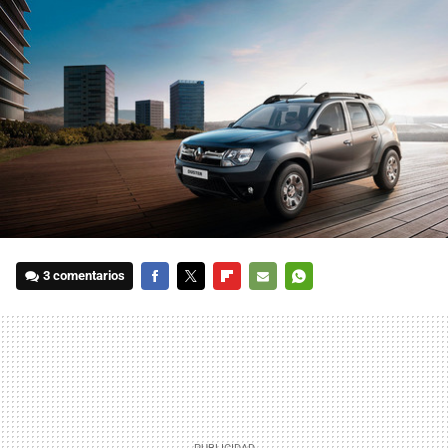
3 comentarios
FACEBOOK
TWITTER
FLIPBOARD
E-
WHATSAPP
MAIL