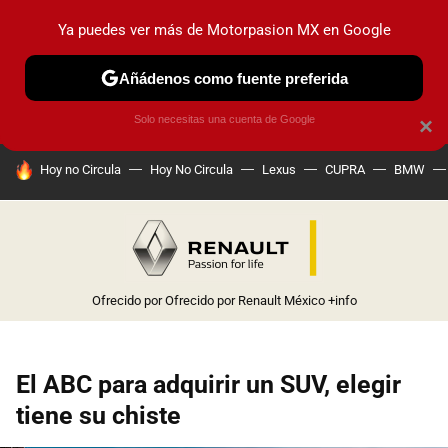
Ya puedes ver más de Motorpasion MX en Google
PRUEBAS
INDUSTRIA
HOY NO CIRCULA
LANZAMIEN
Añádenos como fuente preferida
Solo necesitas una cuenta de Google
×
HOY SE HABLA DE
Hoy no Circula
Hoy No Circula
Lexus
CUPRA
BMW
Ofrecido por Ofrecido por Renault México
+info
El ABC para adquirir un SUV, elegir
tiene su chiste