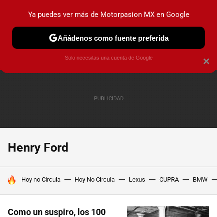
Ya puedes ver más de Motorpasion MX en Google
PRUEBAS
INDUSTRIA
HOY NO CIRCULA
LANZAMIEN
Añádenos como fuente preferida
Solo necesitas una cuenta de Google
×
Henry Ford
HOY SE HABLA DE
Hoy no Circula
Hoy No Circula
Lexus
CUPRA
BMW
Como un suspiro, los 100