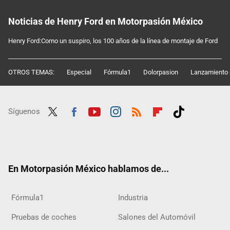
Noticias de Henry Ford en Motorpasión México
Henry Ford:Como un suspiro, los 100 años de la línea de montaje de Ford
OTROS TEMAS:
Especial
Fórmula1
Dolorpasion
Lanzamiento 
Síguenos
Twit
Fac
Yout
Inst
RSS
Flip
Tikt
ter
ebo
ube
agra
boar
ok
ok
m
d
En Motorpasión México hablamos de...
Fórmula1
Industria
Pruebas de coches
Salones del Automóvil