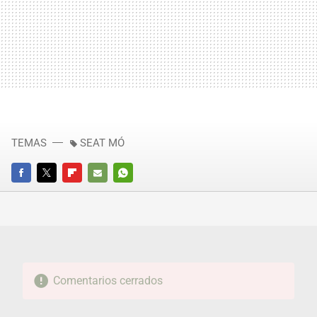
TEMAS
SEAT MÓ
FACEBOOK
TWITTER
FLIPBOARD
E-
WHATSAPP
MAIL
Comentarios cerrados