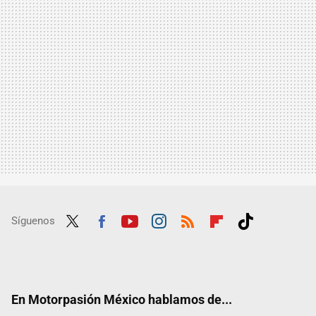
Síguenos
Twit
Fac
Yout
Inst
RSS
Flip
Tikt
ter
ebo
ube
agra
boar
ok
ok
m
d
En Motorpasión México hablamos de...