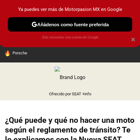
Ya puedes ver más de Motorpasion MX en Google
PRUEBAS
INDUSTRIA
HOY NO CIRCULA
LANZAMIEN
Añádenos como fuente preferida
Solo necesitas una cuenta de Google
×
HOY SE HABLA DE
Porsche
Ofrecido por SEAT
+info
¿Qué puede y qué no hacer una moto
según el reglamento de tránsito? Te
lo explicamos con la Nueva SEAT