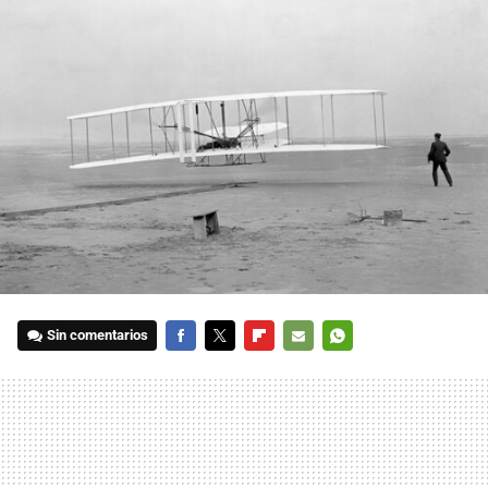
Sin comentarios
FACEBOOK
TWITTER
FLIPBOARD
E-
WHATSAPP
MAIL