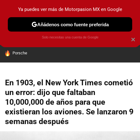
Ya puedes ver más de Motorpasion MX en Google
PRUEBAS
INDUSTRIA
HOY NO CIRCULA
LANZAMIEN
Añádenos como fuente preferida
Solo necesitas una cuenta de Google
×
HOY SE HABLA DE
Porsche
En 1903, el New York Times cometió
un error: dijo que faltaban
10,000,000 de años para que
existieran los aviones. Se lanzaron 9
semanas después