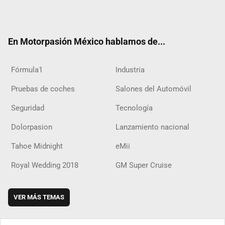
Twit
Fac
Yout
Inst
RSS
Flip
Tikt
ter
ebo
ube
agra
boar
ok
ok
m
d
En Motorpasión México hablamos de...
Fórmula1
Industria
Pruebas de coches
Salones del Automóvil
Seguridad
Tecnología
Dolorpasion
Lanzamiento nacional
Tahoe Midnight
eMii
Royal Wedding 2018
GM Super Cruise
VER MÁS TEMAS