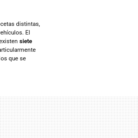
etas distintas,
ehículos. El
 existen
siete
articularmente
los que se