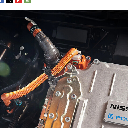
ACEBOOK
TWITTER
FLIPBOARD
E-
MAIL