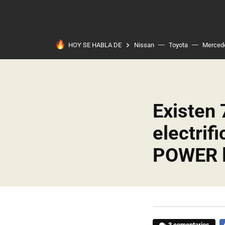
HOY SE HABLA DE
Nissan
Toyota
Merced
Existen 
electrif
POWER l
3 comentarios