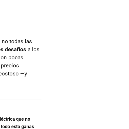
o no todas las
s desafíos
a los
 son pocas
 precios
 costoso —y
éctrica que no
: todo esto ganas