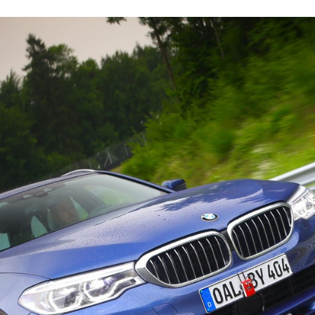
CEBOOK
TWITTER
FLIPBOARD
E-
MAIL