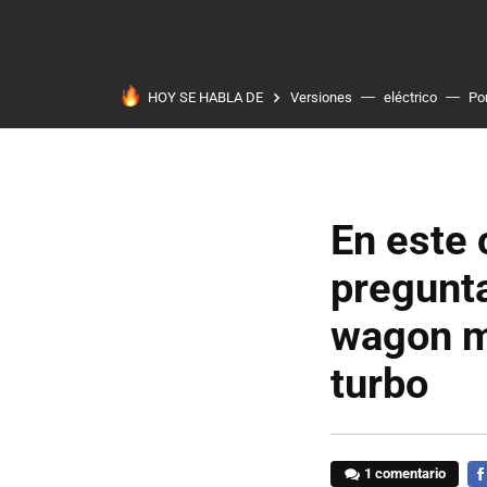
HOY SE HABLA DE
Versiones
eléctrico
Po
En este 
pregunta
wagon má
turbo
1 comentario