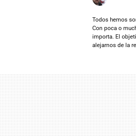
Todos hemos soña
Con poca o mucha
importa. El obje
alejarnos de la r