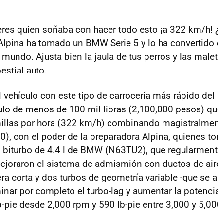
ú eres quien soñaba con hacer todo esto ¡a 322 km/h!
Alpina ha tomado un BMW Serie 5 y lo ha convertido 
 mundo. Ajusta bien la jaula de tus perros y las male
estial auto.
 vehículo con este tipo de carrocería más rápido del
ulo de menos de 100 mil libras (2,100,000 pesos) qu
illas por hora (322 km/h) combinando magistralment
), con el poder de la preparadora Alpina, quienes 
8 biturbo de 4.4 l de BMW (N63TU2), que regularmen
mejoraron el sistema de admismión con ductos de air
ra corta y dos turbos de geometría variable -que se a
minar por completo el turbo-lag y aumentar la potenci
lb-pie desde 2,000 rpm y 590 lb-pie entre 3,000 y 5,0