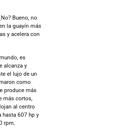
 ¿No? Bueno, no
en la guayín más
tas y acelera con
 mundo, es
e alcanza y
e el lujo de un
tomaron como
te produce más
e más cortos,
lojan al centro
a hasta 607 hp y
00 rpm.