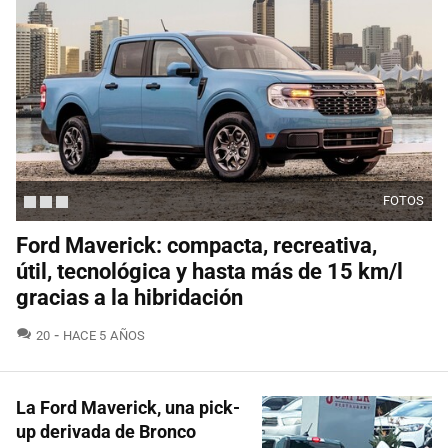
FOTOS
Ford Maverick: compacta, recreativa,
útil, tecnológica y hasta más de 15 km/l
gracias a la hibridación
COMENTARIOS
20
HACE 5 AÑOS
La Ford Maverick, una pick-
up derivada de Bronco