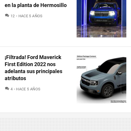
en la planta de Hermosillo
COMENTARIOS
12
HACE 5 AÑOS
¡Filtrada! Ford Maverick
First Edition 2022 nos
adelanta sus principales
atributos
COMENTARIOS
4
HACE 5 AÑOS