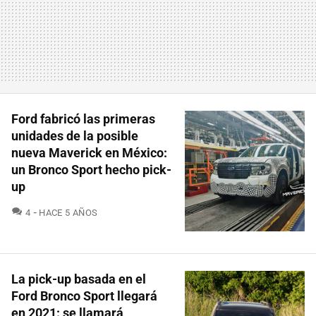
Ford fabricó las primeras
unidades de la posible
nueva Maverick en México:
un Bronco Sport hecho pick-
up
COMENTARIOS
4
HACE 5 AÑOS
La pick-up basada en el
Ford Bronco Sport llegará
en 2021: se llamará