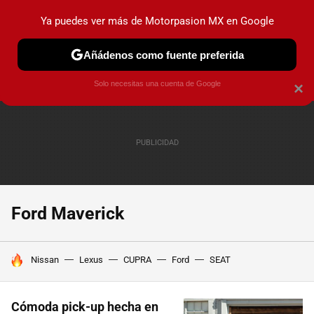
Ya puedes ver más de Motorpasion MX en Google
PRUEBAS
INDUSTRIA
HOY NO CIRCULA
LANZAMIEN
Añádenos como fuente preferida
Solo necesitas una cuenta de Google
×
Ford Maverick
HOY SE HABLA DE
Nissan
Lexus
CUPRA
Ford
SEAT
Cómoda pick-up hecha en