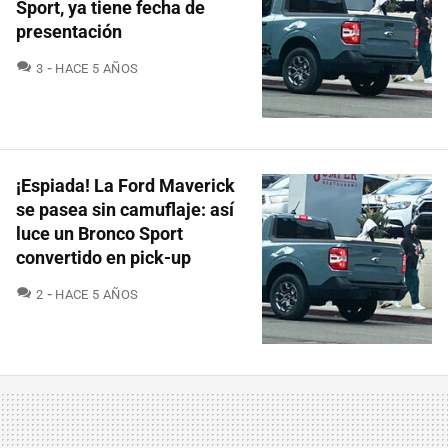
Sport, ya tiene fecha de
presentación
COMENTARIOS
3
HACE 5 AÑOS
¡Espiada! La Ford Maverick
se pasea sin camuflaje: así
luce un Bronco Sport
convertido en pick-up
COMENTARIOS
2
HACE 5 AÑOS