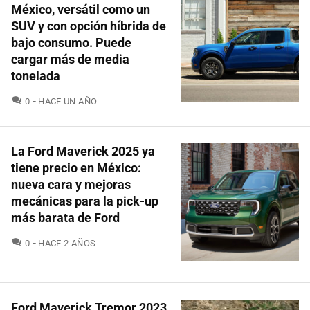
México, versátil como un
SUV y con opción híbrida de
bajo consumo. Puede
cargar más de media
tonelada
COMENTARIOS
0
HACE UN AÑO
La Ford Maverick 2025 ya
tiene precio en México:
nueva cara y mejoras
mecánicas para la pick-up
más barata de Ford
COMENTARIOS
0
HACE 2 AÑOS
Ford Maverick Tremor 2023,