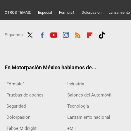
OTROS TEMAS:
Especial
Fórmula1
Dolorpasion
Lanzamiento 
Síguenos
Twit
Fac
Yout
Inst
RSS
Flip
Tikt
ter
ebo
ube
agra
boar
ok
ok
m
d
En Motorpasión México hablamos de...
Fórmula1
Industria
Pruebas de coches
Salones del Automóvil
Seguridad
Tecnología
Dolorpasion
Lanzamiento nacional
Tahoe Midnight
eMii