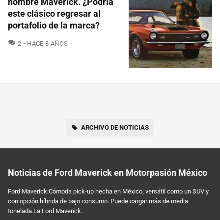
nombre Maverick. ¿Podría
este clásico regresar al
portafolio de la marca?
COMENTARIOS
2
HACE 8 AÑOS
ARCHIVO DE NOTICIAS
Noticias de Ford Maverick en Motorpasión México
Ford Maverick:Cómoda pick-up hecha en México, versátil como un SUV y
con opción híbrida de bajo consumo. Puede cargar más de media
tonelada.La Ford Maverick..