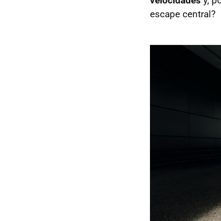
velocidades
y, po
escape central?