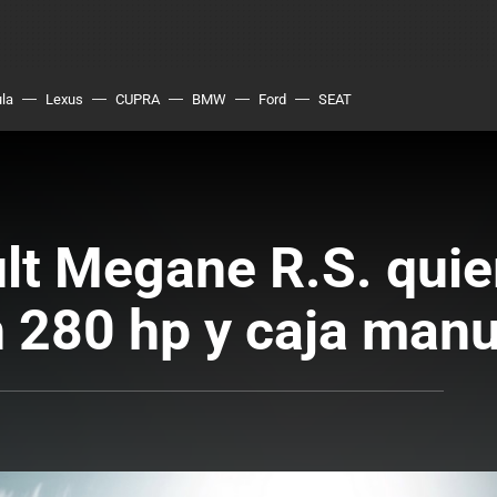
ula
Lexus
CUPRA
BMW
Ford
SEAT
lt Megane R.S. quier
 280 hp y caja manu