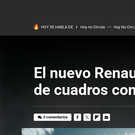
HOY SE HABLA DE
Hoy no Circula
Hoy No Circ
El nuevo Renau
de cuadros con
3 comentarios
FACEBOOK
TWITTER
FLIPBOARD
E-
MAIL