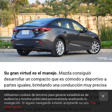
Su gran virtud es el manejo.
Mazda consiguió
desarrollar un compacto que es cómodo y deportivo a
partes iguales, brindando una conducción muy precisa
gracias a una dirección rápida, una suspensión de
Utilizamos cookies de terceros para generar estadísticas de
recorrido corto y prestaciones ligeramente por encima
audiencia y mostrar publicidad personalizada analizando tu
de la media. No es tan explosivo como el motor del
navegación. Si sigues navegando estarás aceptando su uso.
Más
información
Jetta, pero nos gusta la linealidad de su motor