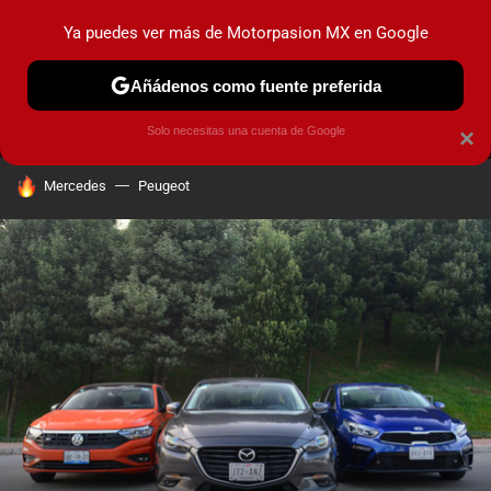
Ya puedes ver más de Motorpasion MX en Google
MENÚ
NUEVO
Añádenos como fuente preferida
PRUEBAS
INDUSTRIA
HOY NO CIRCULA
LANZAMIEN
Solo necesitas una cuenta de Google
×
HOY SE HABLA DE
Mercedes
Peugeot