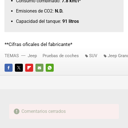
Consumo combinado:
7.8 km/l*
Emisiones de CO2:
N.D.
Capacidad del tanque:
91 litros
**Cifras oficales del fabricante*
TEMAS
Jeep
Pruebas de coches
SUV
Jeep Gran
FACEBOOK
TWITTER
FLIPBOARD
E-
WHATSAPP
MAIL
Comentarios cerrados