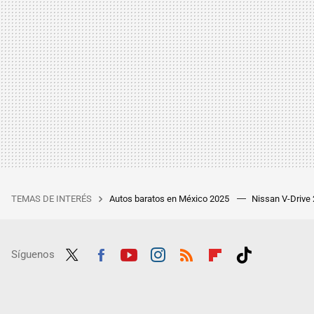
TEMAS DE INTERÉS
Autos baratos en México 2025
Nissan V-Drive
Síguenos
Twit
Fac
Yout
Inst
RSS
Flip
Tikt
ter
ebo
ube
agra
boar
ok