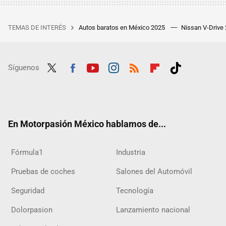
TEMAS DE INTERÉS
Autos baratos en México 2025
Nissan V-Drive
Síguenos
Twit
Fac
Yout
Inst
RSS
Flip
Tikt
ter
ebo
ube
agra
boar
ok
ok
m
d
En Motorpasión México hablamos de...
Fórmula1
Industria
Pruebas de coches
Salones del Automóvil
Seguridad
Tecnología
Dolorpasion
Lanzamiento nacional