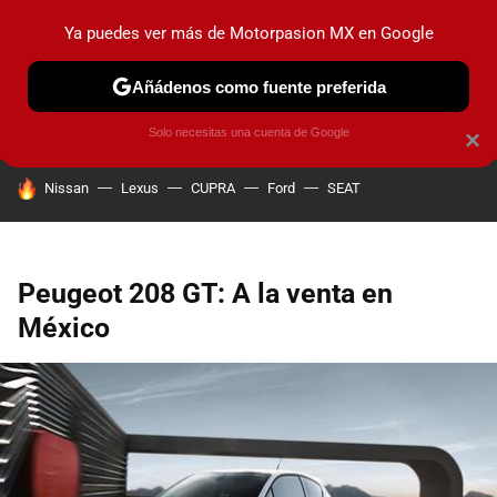
Ya puedes ver más de Motorpasion MX en Google
PRUEBAS
INDUSTRIA
HOY NO CIRCULA
LANZAMIEN
Añádenos como fuente preferida
Solo necesitas una cuenta de Google
×
HOY SE HABLA DE
Nissan
Lexus
CUPRA
Ford
SEAT
Peugeot 208 GT: A la venta en
México