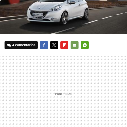
4 comentarios
FACEBOOK
TWITTER
FLIPBOARD
E-
WHATSAPP
MAIL