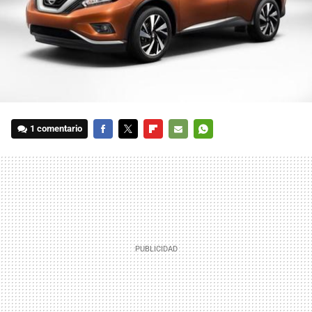
1 comentario
FACEBOOK
TWITTER
FLIPBOARD
E-
WHATSAPP
MAIL