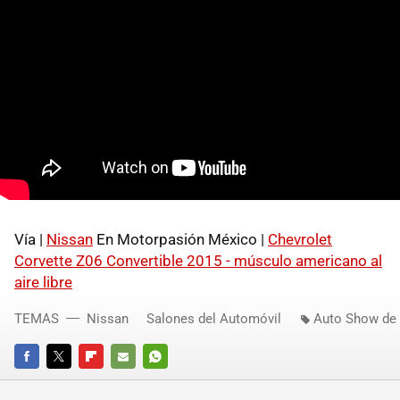
Vía |
Nissan
En Motorpasión México |
Chevrolet
Corvette Z06 Convertible 2015 - músculo americano al
aire libre
TEMAS
Nissan
Salones del Automóvil
Auto Show de
FACEBOOK
TWITTER
FLIPBOARD
E-
WHATSAPP