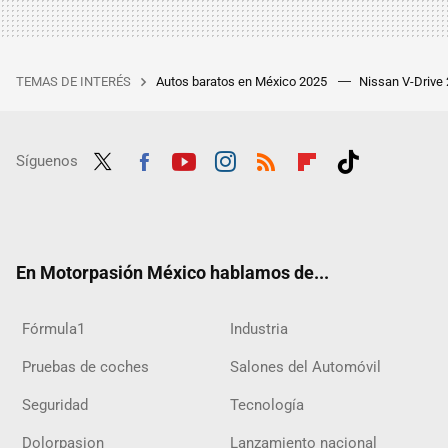
TEMAS DE INTERÉS
Autos baratos en México 2025
Nissan V-Drive
Síguenos
Twit
Fac
Yout
Inst
RSS
Flip
Tikt
ter
ebo
ube
agra
boar
ok
ok
m
d
En Motorpasión México hablamos de...
Fórmula1
Industria
Pruebas de coches
Salones del Automóvil
Seguridad
Tecnología
Dolorpasion
Lanzamiento nacional