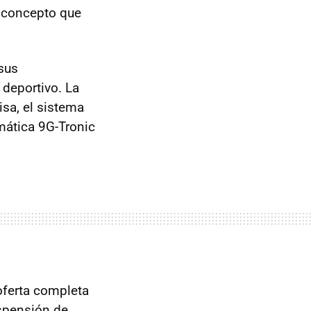
l concepto que
sus
 deportivo. La
sa, el sistema
mática 9G-Tronic
oferta completa
uspensión de