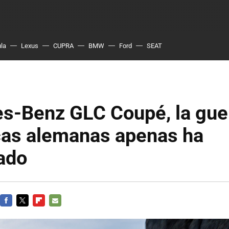
ula
Lexus
CUPRA
BMW
Ford
SEAT
s-Benz GLC Coupé, la guer
cas alemanas apenas ha
ado
FACEBOOK
TWITTER
FLIPBOARD
E-
MAIL