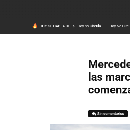
HOY SE HABLA DE
Hoy no Circula
Hoy No Circ
Mercede
las mar
comenz
Sin comentarios