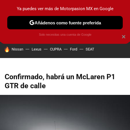
Ya puedes ver más de Motorpasion MX en Google
PRUEBAS
INDUSTRIA
HOY NO CIRCULA
LANZAMIEN
Añádenos como fuente preferida
Solo necesitas una cuenta de Google
×
HOY SE HABLA DE
Nissan
Lexus
CUPRA
Ford
SEAT
Confirmado, habrá un McLaren P1
GTR de calle