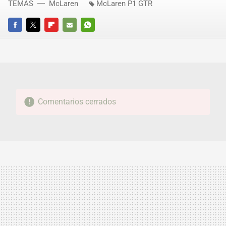
TEMAS
McLaren
McLaren P1 GTR
FACEBOOK
TWITTER
FLIPBOARD
E-
WHATSAPP
MAIL
Comentarios cerrados