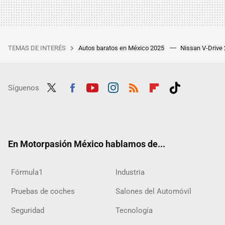
TEMAS DE INTERÉS
Autos baratos en México 2025
Nissan V-Drive
Síguenos
Twit
Fac
Yout
Inst
RSS
Flip
Tikt
ter
ebo
ube
agra
boar
ok
ok
m
d
En Motorpasión México hablamos de...
Fórmula1
Industria
Pruebas de coches
Salones del Automóvil
Seguridad
Tecnología