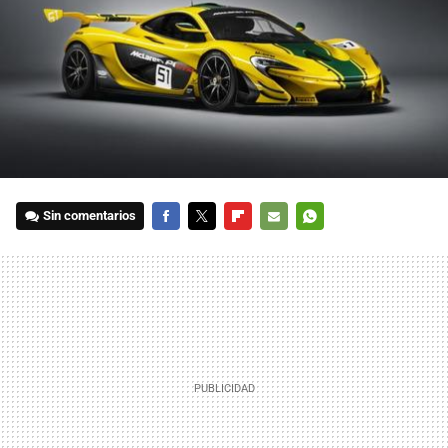
Sin comentarios
FACEBOOK
TWITTER
FLIPBOARD
E-
WHATSAPP
MAIL