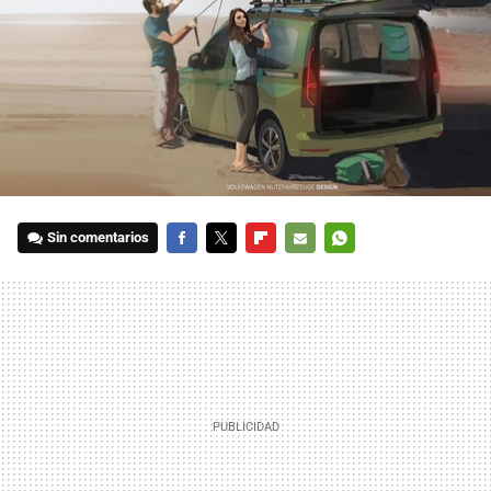
Sin comentarios
FACEBOOK
TWITTER
FLIPBOARD
E-
WHATSAPP
MAIL