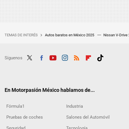
TEMAS DE INTERÉS
Autos baratos en México 2025
Nissan V-Drive
Síguenos
Twit
Fac
Yout
Inst
RSS
Flip
Tikt
ter
ebo
ube
agra
boar
ok
ok
m
d
En Motorpasión México hablamos de...
Fórmula1
Industria
Pruebas de coches
Salones del Automóvil
Seguridad
Tecnología