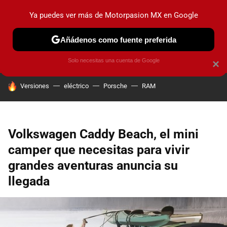
Ya puedes ver más de Motorpasion MX en Google
PRUEBAS
INDUSTRIA
HOY NO CIRCULA
LANZAMIEN
Añádenos como fuente preferida
Solo necesitas una cuenta de Google
×
HOY SE HABLA DE
Versiones
eléctrico
Porsche
RAM
Volkswagen Caddy Beach, el mini
camper que necesitas para vivir
grandes aventuras anuncia su
llegada