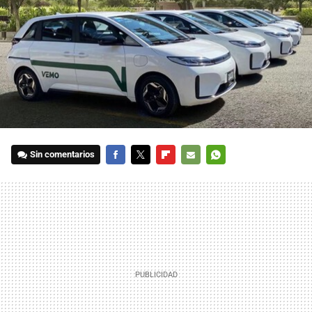
Sin comentarios
FACEBOOK
TWITTER
FLIPBOARD
E-
WHATSAPP
MAIL