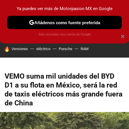
Ya puedes ver más de Motorpasion MX en Google
PRUEBAS
INDUSTRIA
HOY NO CIRCULA
LANZAMIEN
Añádenos como fuente preferida
Solo necesitas una cuenta de Google
×
HOY SE HABLA DE
Versiones
eléctrico
Porsche
RAM
VEMO suma mil unidades del BYD
D1 a su flota en México, será la red
de taxis eléctricos más grande fuera
de China