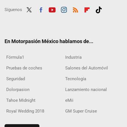
Síguenos
Twit
Fac
Yout
Inst
RSS
Flip
Tikt
ter
ebo
ube
agra
boar
ok
ok
m
d
En Motorpasión México hablamos de...
Fórmula1
Industria
Pruebas de coches
Salones del Automóvil
Seguridad
Tecnología
Dolorpasion
Lanzamiento nacional
Tahoe Midnight
eMii
Royal Wedding 2018
GM Super Cruise