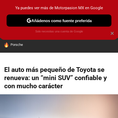
Ya puedes ver más de Motorpasion MX en Google
PRUEBAS
INDUSTRIA
HOY NO CIRCULA
LANZAMIEN
Añádenos como fuente preferida
Solo necesitas una cuenta de Google
×
HOY SE HABLA DE
Porsche
El auto más pequeño de Toyota se
renueva: un “mini SUV” confiable y
con mucho carácter