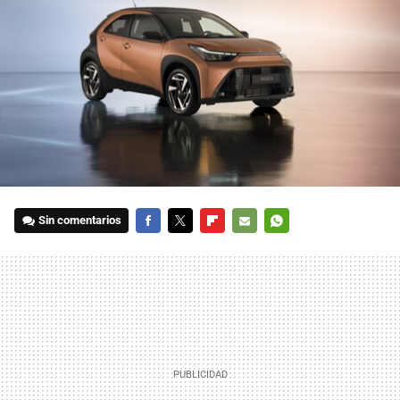
Sin comentarios
FACEBOOK
TWITTER
FLIPBOARD
E-
WHATSAPP
MAIL