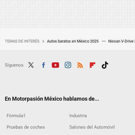
TEMAS DE INTERÉS
Autos baratos en México 2025
Nissan V-Drive
Síguenos
Twit
Fac
Yout
Inst
RSS
Flip
Tikt
ter
ebo
ube
agra
boar
ok
ok
m
d
En Motorpasión México hablamos de...
Fórmula1
Industria
Pruebas de coches
Salones del Automóvil