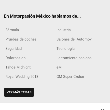
ter
ebo
ube
agra
boar
ok
ok
m
d
En Motorpasión México hablamos de...
Fórmula1
Industria
Pruebas de coches
Salones del Automóvil
Seguridad
Tecnología
Dolorpasion
Lanzamiento nacional
Tahoe Midnight
eMii
Royal Wedding 2018
GM Super Cruise
VER MÁS TEMAS