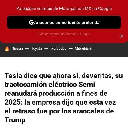
Ya puedes ver más de Motorpasion MX en Google
PRUEBAS
INDUSTRIA
HOY NO CIRCULA
LANZAMIEN
Añádenos como fuente preferida
Solo necesitas una cuenta de Google
×
HOY SE HABLA DE
Nissan
Toyota
Mercedes
Mitsubishi
Tesla dice que ahora sí, deveritas, su
tractocamión eléctrico Semi
reanudará producción a fines de
2025: la empresa dijo que esta vez
el retraso fue por los aranceles de
Trump