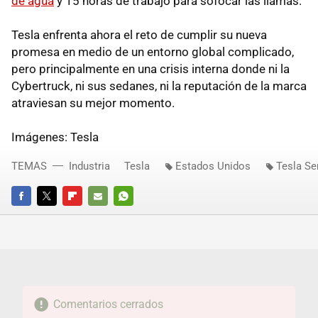
de agua
y 15 horas de trabajo para sofocar las llamas.
Tesla enfrenta ahora el reto de cumplir su nueva
promesa en medio de un entorno global complicado,
pero principalmente en una crisis interna donde ni la
Cybertruck, ni sus sedanes, ni la reputación de la marca
atraviesan su mejor momento.
Imágenes: Tesla
TEMAS
Industria
Tesla
Estados Unidos
Tesla S
FACEBOOK
TWITTER
FLIPBOARD
E-
WHATSAPP
MAIL
Comentarios cerrados