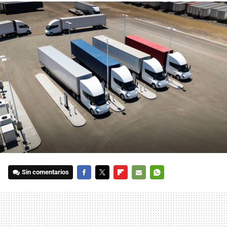
Sin comentarios
FACEBOOK
TWITTER
FLIPBOARD
E-
WHATSAPP
MAIL