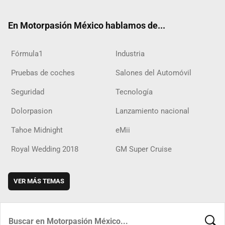
ter
ebo
ube
agra
boar
ok
ok
m
d
En Motorpasión México hablamos de...
Fórmula1
Industria
Pruebas de coches
Salones del Automóvil
Seguridad
Tecnología
Dolorpasion
Lanzamiento nacional
Tahoe Midnight
eMii
Royal Wedding 2018
GM Super Cruise
VER MÁS TEMAS