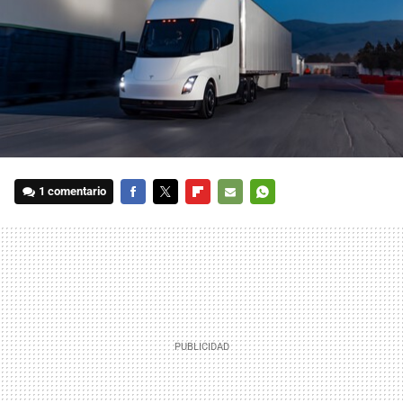
1 comentario
FACEBOOK
TWITTER
FLIPBOARD
E-
WHATSAPP
MAIL