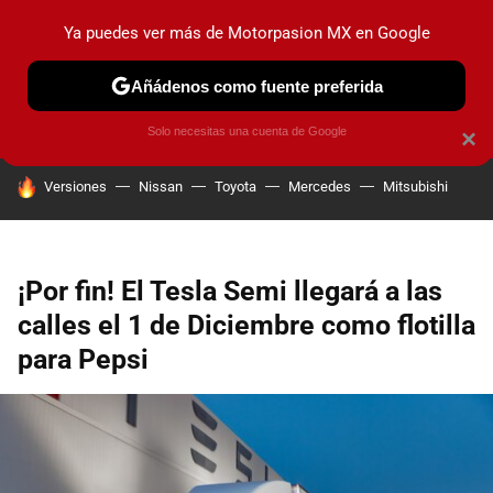
Ya puedes ver más de Motorpasion MX en Google
PRUEBAS
INDUSTRIA
HOY NO CIRCULA
LANZAMIEN
Añádenos como fuente preferida
Solo necesitas una cuenta de Google
×
HOY SE HABLA DE
Versiones
Nissan
Toyota
Mercedes
Mitsubishi
¡Por fin! El Tesla Semi llegará a las
calles el 1 de Diciembre como flotilla
para Pepsi