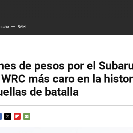
rsche
RAM
nes de pesos por el Subar
WRC más caro en la histor
uellas de batalla
CEBOOK
TWITTER
FLIPBOARD
E-
MAIL