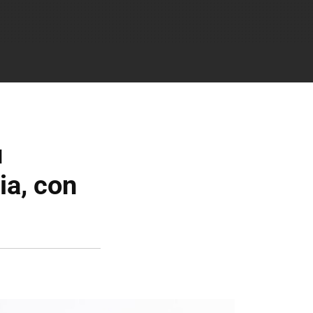
u
ia, con