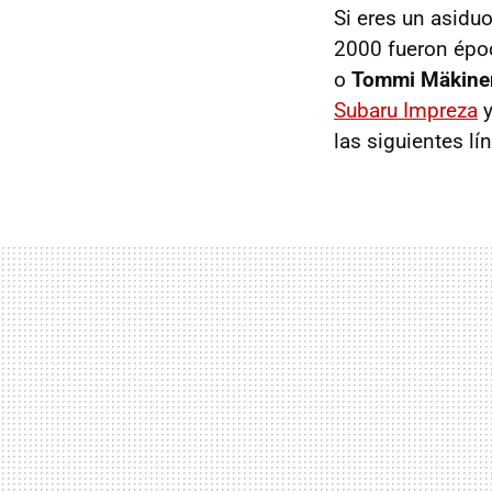
Si eres un asidu
2000 fueron épo
o
Tommi Mäkine
Subaru Impreza
y
las siguientes lí