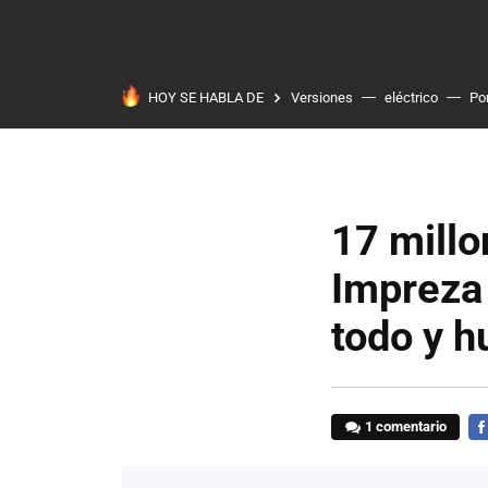
HOY SE HABLA DE
Versiones
eléctrico
Po
17 millo
Impreza 
todo y h
1 comentario
FA