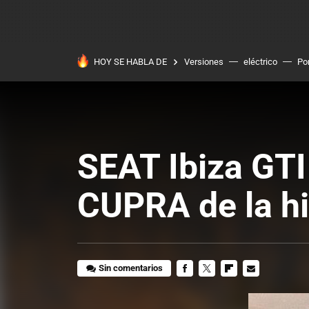
HOY SE HABLA DE
Versiones
eléctrico
Po
SEAT Ibiza GTI
CUPRA de la hi
Sin comentarios
FACEBOOK
TWITTER
FLIPBOARD
E-
MAIL