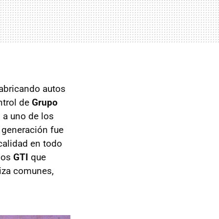
fabricando autos
ntrol de
Grupo
 a uno de los
a generación fue
calidad en todo
los
GTI
que
biza comunes,