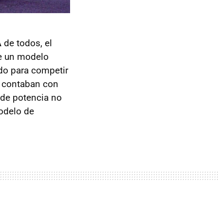
A
de todos, el
e un modelo
do para competir
o contaban con
 de potencia no
odelo de