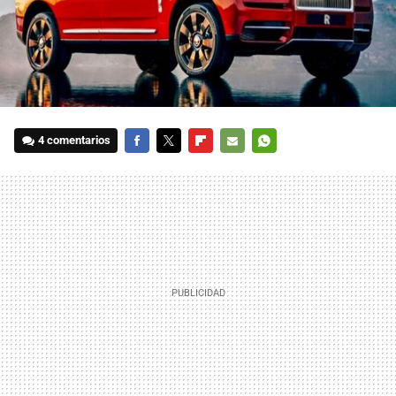
4 comentarios
FACEBOOK
TWITTER
FLIPBOARD
E-
WHATSAPP
MAIL