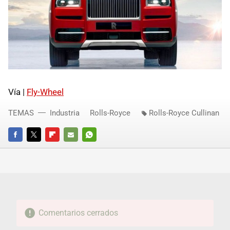
Vía |
Fly-Wheel
TEMAS
Industria
Rolls-Royce
Rolls-Royce Cullinan
FACEBOOK
TWITTER
FLIPBOARD
E-
WHATSAPP
MAIL
Comentarios cerrados