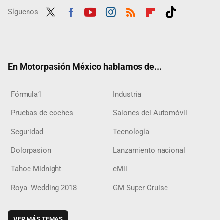
Síguenos
Twit
Fac
Yout
Inst
RSS
Flip
Tikt
ter
ebo
ube
agra
boar
ok
ok
m
d
En Motorpasión México hablamos de...
Fórmula1
Industria
Pruebas de coches
Salones del Automóvil
Seguridad
Tecnología
Dolorpasion
Lanzamiento nacional
Tahoe Midnight
eMii
Royal Wedding 2018
GM Super Cruise
VER MÁS TEMAS