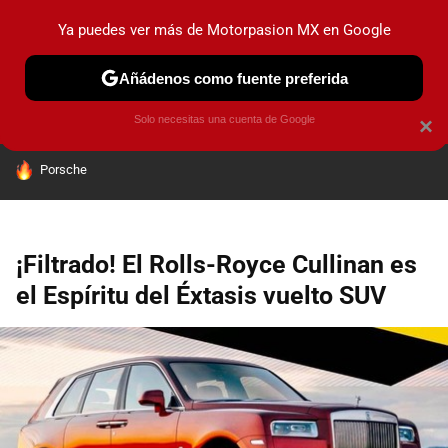
Ya puedes ver más de Motorpasion MX en Google
PRUEBAS
INDUSTRIA
HOY NO CIRCULA
LANZAMIEN
Añádenos como fuente preferida
Solo necesitas una cuenta de Google
×
HOY SE HABLA DE
Porsche
¡Filtrado! El Rolls-Royce Cullinan es
el Espíritu del Éxtasis vuelto SUV