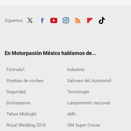
Síguenos
Twit
Fac
Yout
Inst
RSS
Flip
Tikt
ter
ebo
ube
agra
boar
ok
ok
m
d
En Motorpasión México hablamos de...
Fórmula1
Industria
Pruebas de coches
Salones del Automóvil
Seguridad
Tecnología
Dolorpasion
Lanzamiento nacional
Tahoe Midnight
eMii
Royal Wedding 2018
GM Super Cruise