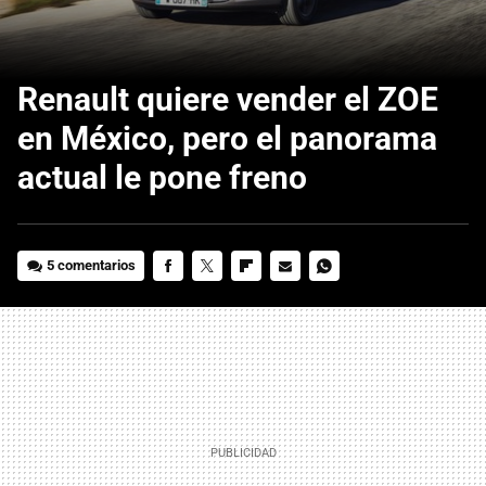
Renault quiere vender el ZOE
en México, pero el panorama
actual le pone freno
5 comentarios
FACEBOOK
TWITTER
FLIPBOARD
E-
WHATSAPP
MAIL