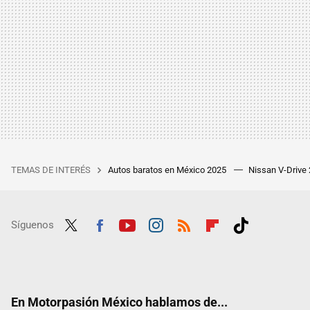
TEMAS DE INTERÉS
Autos baratos en México 2025
Nissan V-Drive
Síguenos
Twit
Fac
Yout
Inst
RSS
Flip
Tikt
ter
ebo
ube
agra
boar
ok
ok
m
d
En Motorpasión México hablamos de...