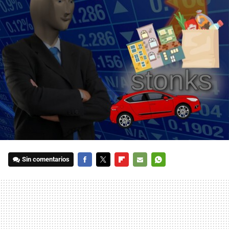
Sin comentarios
FACEBOOK
TWITTER
FLIPBOARD
E-
WHATSAPP
MAIL