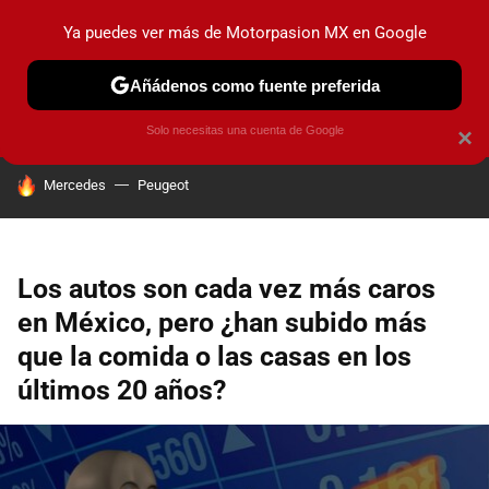
Ya puedes ver más de Motorpasion MX en Google
PRUEBAS
INDUSTRIA
HOY NO CIRCULA
LANZAMIEN
Añádenos como fuente preferida
Solo necesitas una cuenta de Google
×
HOY SE HABLA DE
Mercedes
Peugeot
Los autos son cada vez más caros
en México, pero ¿han subido más
que la comida o las casas en los
últimos 20 años?