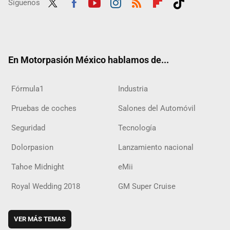
Síguenos
Twit
Fac
Yout
Inst
RSS
Flip
Tikt
ter
ebo
ube
agra
boar
ok
ok
m
d
En Motorpasión México hablamos de...
Fórmula1
Industria
Pruebas de coches
Salones del Automóvil
Seguridad
Tecnología
Dolorpasion
Lanzamiento nacional
Tahoe Midnight
eMii
Royal Wedding 2018
GM Super Cruise
VER MÁS TEMAS