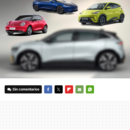
Sin comentarios
FACEBOOK
TWITTER
FLIPBOARD
E-
WHATSAPP
MAIL