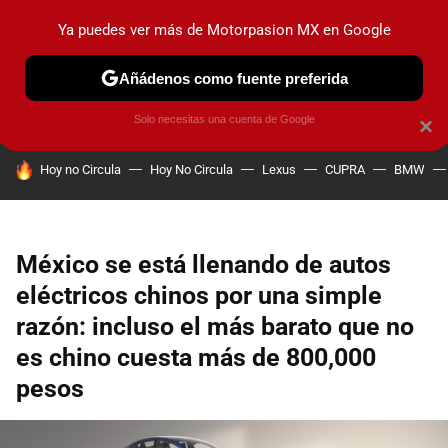
Ya puedes ver más de Motorpasion MX en Google
PRUEBAS
INDUSTRIA
HOY NO CIRCULA
LANZAMIEN
Añádenos como fuente preferida
Solo necesitas una cuenta de Google
×
HOY SE HABLA DE
Hoy no Circula
Hoy No Circula
Lexus
CUPRA
BMW
México se está llenando de autos
eléctricos chinos por una simple
razón: incluso el más barato que no
es chino cuesta más de 800,000
pesos