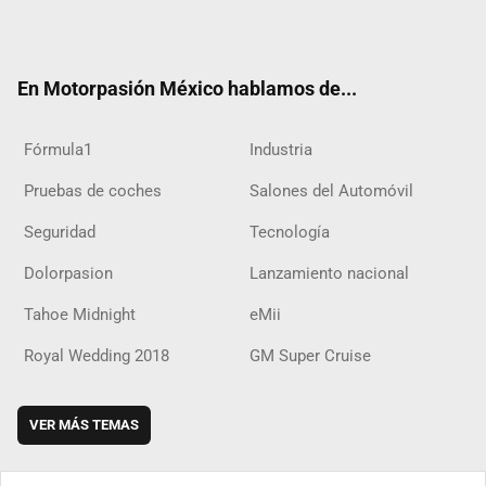
ter
ebo
ube
agra
boar
ok
ok
m
d
En Motorpasión México hablamos de...
Fórmula1
Industria
Pruebas de coches
Salones del Automóvil
Seguridad
Tecnología
Dolorpasion
Lanzamiento nacional
Tahoe Midnight
eMii
Royal Wedding 2018
GM Super Cruise
VER MÁS TEMAS