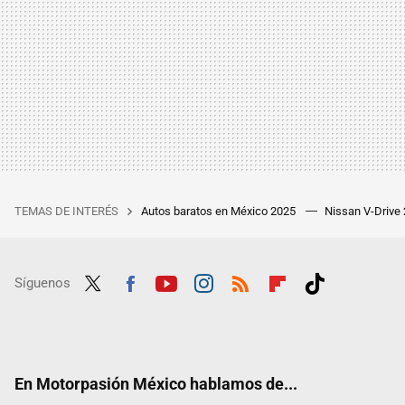
TEMAS DE INTERÉS
Autos baratos en México 2025
Nissan V-Drive
Síguenos
Twit
Fac
Yout
Inst
RSS
Flip
Tikt
ter
ebo
ube
agra
boar
ok
ok
m
d
En Motorpasión México hablamos de...