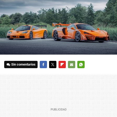
Sin comentarios
FACEBOOK
TWITTER
FLIPBOARD
E-
WHATSAPP
MAIL