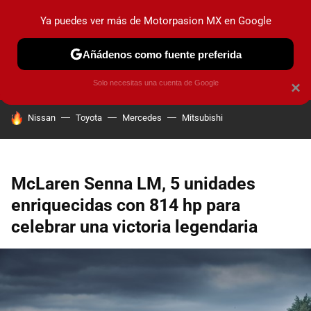
Ya puedes ver más de Motorpasion MX en Google
PRUEBAS
INDUSTRIA
HOY NO CIRCULA
LANZAMIEN
Añádenos como fuente preferida
Solo necesitas una cuenta de Google
×
HOY SE HABLA DE
Nissan
Toyota
Mercedes
Mitsubishi
McLaren Senna LM, 5 unidades
enriquecidas con 814 hp para
celebrar una victoria legendaria