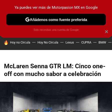
Ya puedes ver más de Motorpasion MX en Google
PRUEBAS
INDUSTRIA
HOY NO CIRCULA
LANZAMIEN
Añádenos como fuente preferida
Solo necesitas una cuenta de Google
×
HOY SE HABLA DE
Hoy no Circula
Hoy No Circula
Lexus
CUPRA
BMW
McLaren Senna GTR LM: Cinco one-
off con mucho sabor a celebración