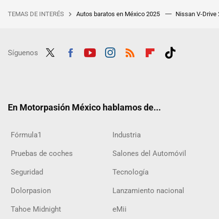
TEMAS DE INTERÉS
Autos baratos en México 2025
Nissan V-Drive
Síguenos
Twit
Fac
Yout
Inst
RSS
Flip
Tikt
ter
ebo
ube
agra
boar
ok
ok
m
d
En Motorpasión México hablamos de...
Fórmula1
Industria
Pruebas de coches
Salones del Automóvil
Seguridad
Tecnología
Dolorpasion
Lanzamiento nacional
Tahoe Midnight
eMii