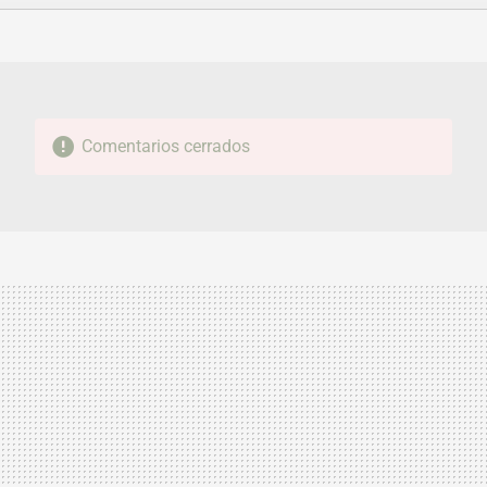
FACEBOOK
TWITTER
FLIPBOARD
E-
WHATSAPP
MAIL
Comentarios cerrados