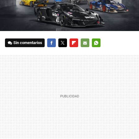
Sin comentarios
FACEBOOK
TWITTER
FLIPBOARD
E-
WHATSAPP
MAIL