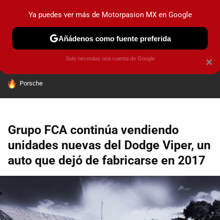
Ya puedes ver más de Motorpasion MX en Google
PRUEBAS
INDUSTRIA
HOY NO CIRCULA
LANZAMIEN
Añádenos como fuente preferida
Solo necesitas una cuenta de Google
×
HOY SE HABLA DE
Porsche
Grupo FCA continúa vendiendo
unidades nuevas del Dodge Viper, un
auto que dejó de fabricarse en 2017