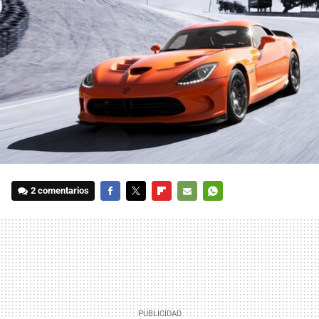
2 comentarios
FACEBOOK
TWITTER
FLIPBOARD
E-
WHATSAPP
MAIL