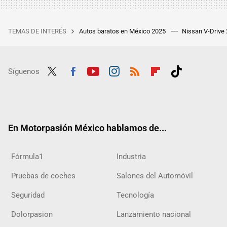
TEMAS DE INTERÉS
Autos baratos en México 2025
Nissan V-Drive
Síguenos
Twit
Fac
Yout
Inst
RSS
Flip
Tikt
ter
ebo
ube
agra
boar
ok
ok
m
d
En Motorpasión México hablamos de...
Fórmula1
Industria
Pruebas de coches
Salones del Automóvil
Seguridad
Tecnología
Dolorpasion
Lanzamiento nacional