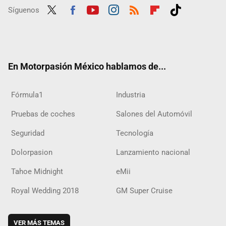
Síguenos
Twit
Fac
Yout
Inst
RSS
Flip
Tikt
ter
ebo
ube
agra
boar
ok
ok
m
d
En Motorpasión México hablamos de...
Fórmula1
Industria
Pruebas de coches
Salones del Automóvil
Seguridad
Tecnología
Dolorpasion
Lanzamiento nacional
Tahoe Midnight
eMii
Royal Wedding 2018
GM Super Cruise
VER MÁS TEMAS