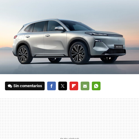
Sin comentarios
FACEBOOK
TWITTER
FLIPBOARD
E-
WHATSAPP
MAIL