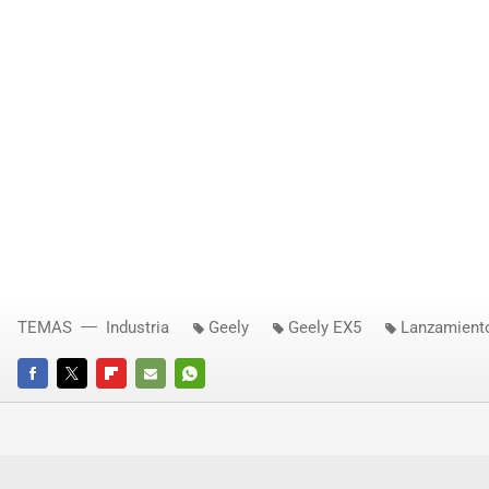
TEMAS
Industria
Geely
Geely EX5
Lanzamiento
FACEBOOK
TWITTER
FLIPBOARD
E-
WHATSAPP
MAIL