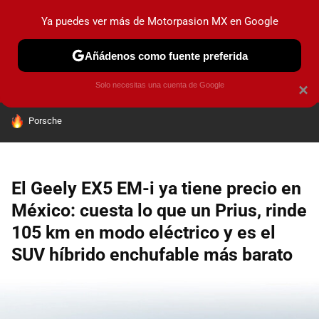
Ya puedes ver más de Motorpasion MX en Google
PRUEBAS
INDUSTRIA
HOY NO CIRCULA
LANZAMIEN
Añádenos como fuente preferida
Solo necesitas una cuenta de Google
×
HOY SE HABLA DE
Porsche
El Geely EX5 EM-i ya tiene precio en
México: cuesta lo que un Prius, rinde
105 km en modo eléctrico y es el
SUV híbrido enchufable más barato