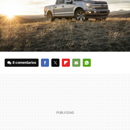
8 comentarios
FACEBOOK
TWITTER
FLIPBOARD
E-
WHATSAPP
MAIL