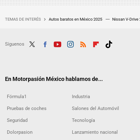
TEMAS DE INTERÉS
Autos baratos en México 2025
Nissan V-Drive
Síguenos
Twit
Fac
Yout
Inst
RSS
Flip
Tikt
ter
ebo
ube
agra
boar
ok
ok
m
d
En Motorpasión México hablamos de...
Fórmula1
Industria
Pruebas de coches
Salones del Automóvil
Seguridad
Tecnología
Dolorpasion
Lanzamiento nacional