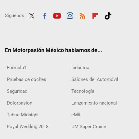
Síguenos
Twit
Fac
Yout
Inst
RSS
Flip
Tikt
ter
ebo
ube
agra
boar
ok
ok
m
d
En Motorpasión México hablamos de...
Fórmula1
Industria
Pruebas de coches
Salones del Automóvil
Seguridad
Tecnología
Dolorpasion
Lanzamiento nacional
Tahoe Midnight
eMii
Royal Wedding 2018
GM Super Cruise