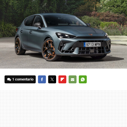
1 comentario
FACEBOOK
TWITTER
FLIPBOARD
E-
WHATSAPP
MAIL