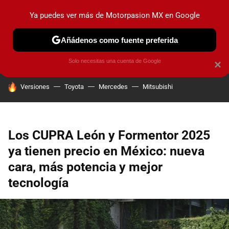
Ya puedes ver más de Motorpasion MX en Google
PRUEBAS
INDUSTRIA
HOY NO CIRCULA
LANZAMIEN
Añádenos como fuente preferida
Solo necesitas una cuenta de Google
×
HOY SE HABLA DE
Versiones
Toyota
Mercedes
Mitsubishi
Los CUPRA León y Formentor 2025
ya tienen precio en México: nueva
cara, más potencia y mejor
tecnología