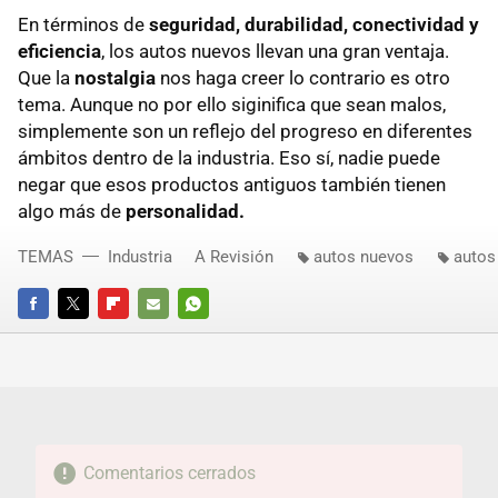
En términos de
seguridad, durabilidad, conectividad y
eficiencia
, los autos nuevos llevan una gran ventaja.
Que la
nostalgia
nos haga creer lo contrario es otro
tema. Aunque no por ello siginifica que sean malos,
simplemente son un reflejo del progreso en diferentes
ámbitos dentro de la industria. Eso sí, nadie puede
negar que esos productos antiguos también tienen
algo más de
personalidad.
TEMAS
Industria
A Revisión
autos nuevos
autos
FACEBOOK
TWITTER
FLIPBOARD
E-
WHATSAPP
MAIL
Comentarios cerrados