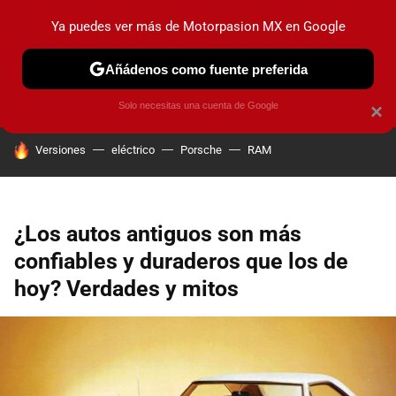
Ya puedes ver más de Motorpasion MX en Google
PRUEBAS
INDUSTRIA
HOY NO CIRCULA
LANZAMIEN
Añádenos como fuente preferida
Solo necesitas una cuenta de Google
×
HOY SE HABLA DE
Versiones
eléctrico
Porsche
RAM
¿Los autos antiguos son más
confiables y duraderos que los de
hoy? Verdades y mitos