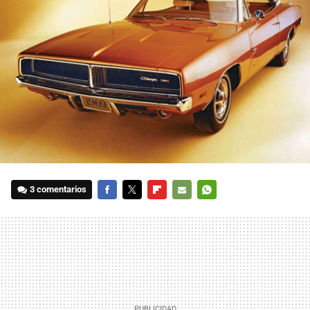
3 comentarios
FACEBOOK
TWITTER
FLIPBOARD
E-
WHATSAPP
MAIL