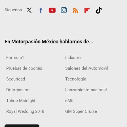
Síguenos
Twit
Fac
Yout
Inst
RSS
Flip
Tikt
ter
ebo
ube
agra
boar
ok
ok
m
d
En Motorpasión México hablamos de...
Fórmula1
Industria
Pruebas de coches
Salones del Automóvil
Seguridad
Tecnología
Dolorpasion
Lanzamiento nacional
Tahoe Midnight
eMii
Royal Wedding 2018
GM Super Cruise