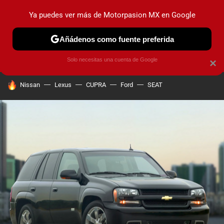
Ya puedes ver más de Motorpasion MX en Google
PRUEBAS
INDUSTRIA
HOY NO CIRCULA
LANZAMIEN
Añádenos como fuente preferida
Solo necesitas una cuenta de Google
×
HOY SE HABLA DE
Nissan
Lexus
CUPRA
Ford
SEAT