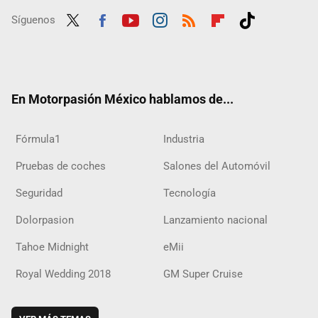
Síguenos
Twit
Fac
Yout
Inst
RSS
Flip
Tikt
ter
ebo
ube
agra
boar
ok
ok
m
d
En Motorpasión México hablamos de...
Fórmula1
Industria
Pruebas de coches
Salones del Automóvil
Seguridad
Tecnología
Dolorpasion
Lanzamiento nacional
Tahoe Midnight
eMii
Royal Wedding 2018
GM Super Cruise