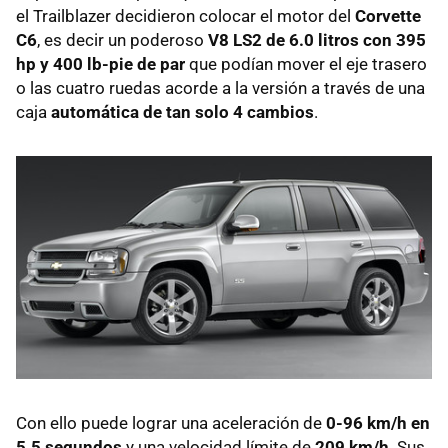
el Trailblazer decidieron colocar el motor del
Corvette
C6
, es decir un poderoso
V8 LS2 de 6.0 litros con 395
hp y 400 lb-pie de par
que podían mover el eje trasero
o las cuatro ruedas acorde a la versión a través de una
caja
automática de tan solo 4 cambios
.
Con ello puede lograr una aceleración de
0-96 km/h en
5.5 segundos
y una velocidad límite de
209 km/h
. Sus