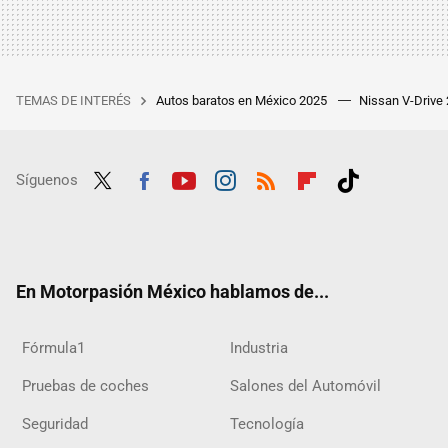
TEMAS DE INTERÉS
Autos baratos en México 2025
Nissan V-Drive
Síguenos
Twit
Fac
Yout
Inst
RSS
Flip
Tikt
ter
ebo
ube
agra
boar
ok
ok
m
d
En Motorpasión México hablamos de...
Fórmula1
Industria
Pruebas de coches
Salones del Automóvil
Seguridad
Tecnología