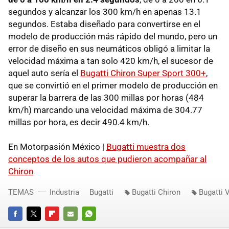
segundos y alcanzar los 300 km/h en apenas 13.1
segundos. Estaba diseñado para convertirse en el
modelo de producción más rápido del mundo, pero un
error de diseño en sus neumáticos obligó a limitar la
velocidad máxima a tan solo 420 km/h, el sucesor de
aquel auto sería el
Bugatti Chiron Super Sport 300+
,
que se convirtió en el primer modelo de producción en
superar la barrera de las 300 millas por horas (484
km/h) marcando una velocidad máxima de 304.77
millas por hora, es decir 490.4 km/h.
En Motorpasión México |
Bugatti muestra dos
conceptos de los autos que pudieron acompañar al
Chiron
TEMAS
Industria
Bugatti
Bugatti Chiron
Bugatti 
FACEBOOK
TWITTER
FLIPBOARD
E-
WHATSAPP