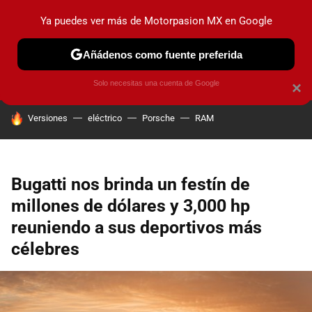
Ya puedes ver más de Motorpasion MX en Google
PRUEBAS
INDUSTRIA
HOY NO CIRCULA
LANZAMIEN
Añádenos como fuente preferida
Solo necesitas una cuenta de Google
×
HOY SE HABLA DE
Versiones
eléctrico
Porsche
RAM
Bugatti nos brinda un festín de
millones de dólares y 3,000 hp
reuniendo a sus deportivos más
célebres