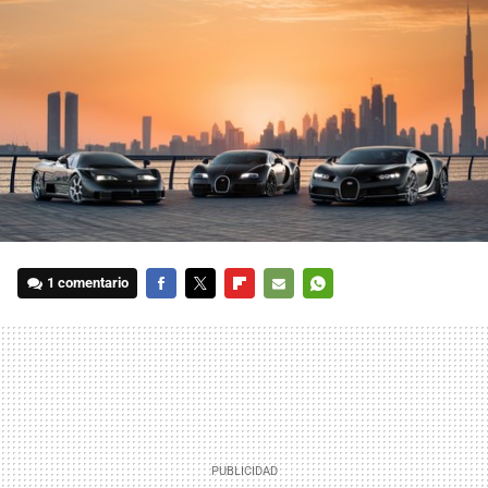
1 comentario
FACEBOOK
TWITTER
FLIPBOARD
E-
WHATSAPP
MAIL