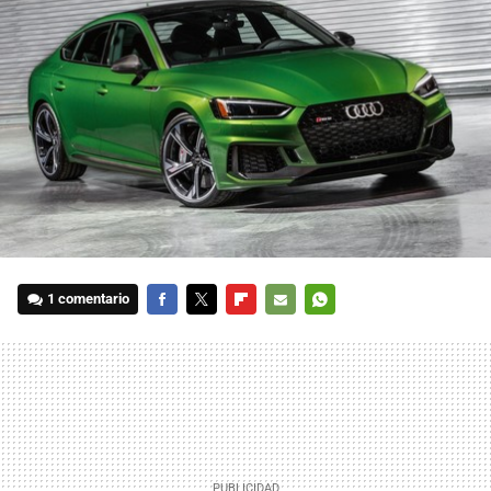
1 comentario
FACEBOOK
TWITTER
FLIPBOARD
E-
WHATSAPP
MAIL