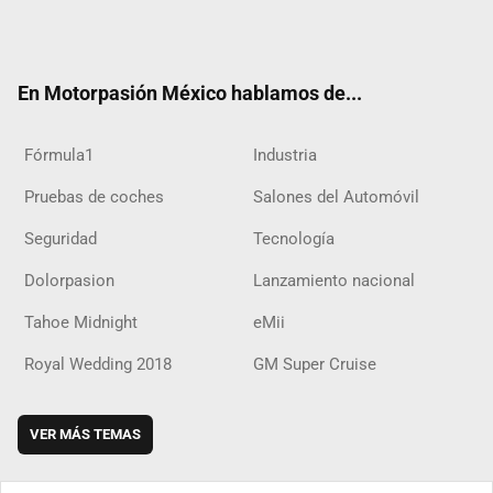
Twit
Fac
Yout
Inst
RSS
Flip
Tikt
ter
ebo
ube
agra
boar
ok
ok
m
d
En Motorpasión México hablamos de...
Fórmula1
Industria
Pruebas de coches
Salones del Automóvil
Seguridad
Tecnología
Dolorpasion
Lanzamiento nacional
Tahoe Midnight
eMii
Royal Wedding 2018
GM Super Cruise
VER MÁS TEMAS