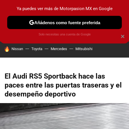
Ya puedes ver más de Motorpasion MX en Google
PRUEBAS
INDUSTRIA
HOY NO CIRCULA
LANZAMIEN
Añádenos como fuente preferida
Solo necesitas una cuenta de Google
×
HOY SE HABLA DE
Nissan
Toyota
Mercedes
Mitsubishi
El Audi RS5 Sportback hace las
paces entre las puertas traseras y el
desempeño deportivo