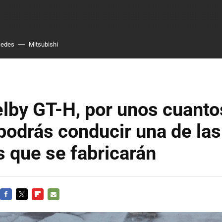
cedes
Mitsubishi
lby GT-H, por unos cuanto
podrás conducir una de la
 que se fabricarán
FACEBOOK
TWITTER
FLIPBOARD
E-
MAIL