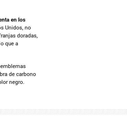
enta en los
s Unidos, no
franjas doradas,
lo que a
on emblemas
fibra de carbono
olor negro.