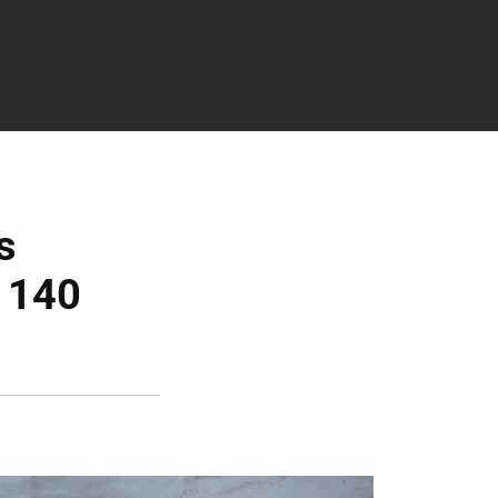
s
s 140