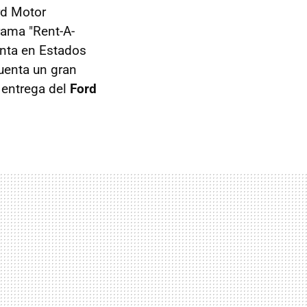
rd Motor
rama "Rent-A-
enta en Estados
uenta un gran
a entrega del
Ford