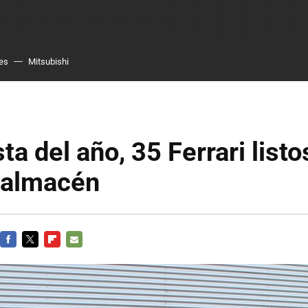
es
Mitsubishi
ta del año, 35 Ferrari listo
l almacén
FACEBOOK
TWITTER
FLIPBOARD
E-
MAIL