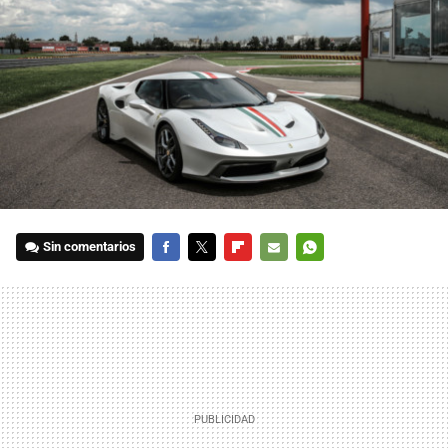
Sin comentarios
FACEBOOK
TWITTER
FLIPBOARD
E-
WHATSAPP
MAIL