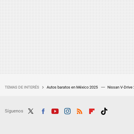
TEMAS DE INTERÉS
Autos baratos en México 2025
Nissan V-Drive
Síguenos
Twit
Fac
Yout
Inst
RSS
Flip
Tikt
ter
ebo
ube
agra
boar
ok