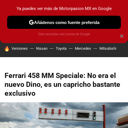
Ya puedes ver más de Motorpasion MX en Google
MENÚ
NUEVO
Añádenos como fuente preferida
PRUEBAS
INDUSTRIA
HOY NO CIRCULA
LANZAMIEN
Solo necesitas una cuenta de Google
×
HOY SE HABLA DE
Versiones
Nissan
Toyota
Mercedes
Mitsubishi
Ferrari 458 MM Speciale: No era el
nuevo Dino, es un capricho bastante
exclusivo