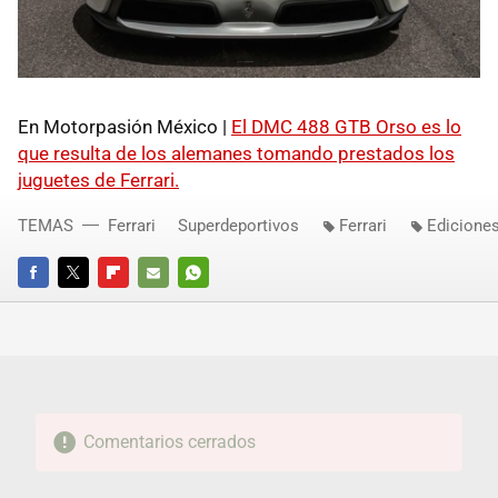
En Motorpasión México |
El DMC 488 GTB Orso es lo
que resulta de los alemanes tomando prestados los
juguetes de Ferrari.
TEMAS
Ferrari
Superdeportivos
Ferrari
Edicione
FACEBOOK
TWITTER
FLIPBOARD
E-
WHATSAPP
MAIL
Comentarios cerrados