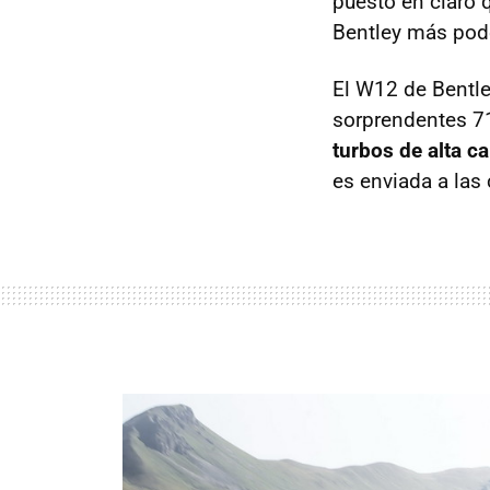
puesto en claro
Bentley más pode
El W12 de Bentle
sorprendentes 71
turbos de alta c
es enviada a las