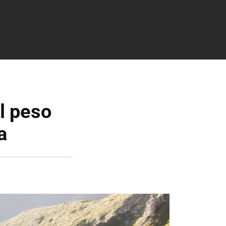
l peso
a