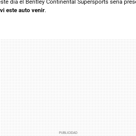
ste día el Bentley Continental Supersports sería pre
i este auto venir
.