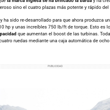
 que
la marca inglesa se ha brincado la barda
y ha cre
roso sino el cuatro plazas más potente y rápido de
y ha sido re-desarrollado para que ahora produzca u
0 hp y unas increíbles 750 lb/ft de torque. Esto es 
apacidad
que aumentan el boost de las turbinas. Toda
 cuatro ruedas mediante una caja automática de och