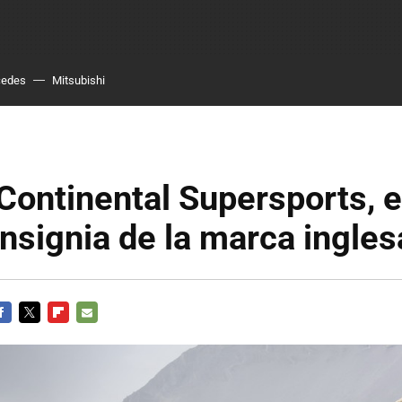
cedes
Mitsubishi
Continental Supersports, e
nsignia de la marca ingles
ACEBOOK
TWITTER
FLIPBOARD
E-
MAIL