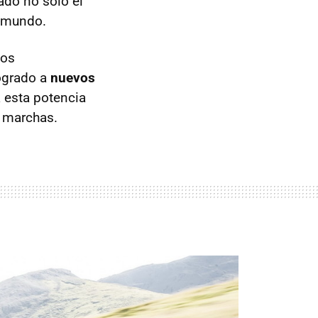
ado no sólo el
l mundo.
nos
logrado a
nuevos
 esta potencia
o marchas.