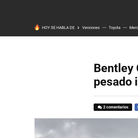
HOY SE HABLA DE
Versiones
Toyota
Mer
Bentley 
pesado i
2 comentarios
F