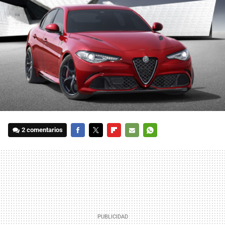
2 comentarios
FACEBOOK
TWITTER
FLIPBOARD
E-
WHATSAPP
MAIL