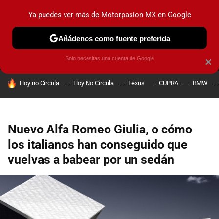
Ya puedes ver más de Motorpasion MX en Google
MENÚ
NUEVO
Añádenos como fuente preferida
PRUEBAS
INDUSTRIA
HOY NO CIRCULA
LANZAMIEN
Solo necesitas una cuenta de Google
×
HOY SE HABLA DE
Hoy no Circula
Hoy No Circula
Lexus
CUPRA
BMW
Nuevo Alfa Romeo Giulia, o cómo
los italianos han conseguido que
vuelvas a babear por un sedán