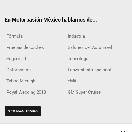
ter
ebo
ube
agra
boar
ok
ok
m
d
En Motorpasión México hablamos de...
Fórmula1
Industria
Pruebas de coches
Salones del Automóvil
Seguridad
Tecnología
Dolorpasion
Lanzamiento nacional
Tahoe Midnight
eMii
Royal Wedding 2018
GM Super Cruise
VER MÁS TEMAS